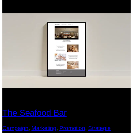
The Seafood Bar
Campaign
, 
Marketing
, 
Promotion
, 
Strategie