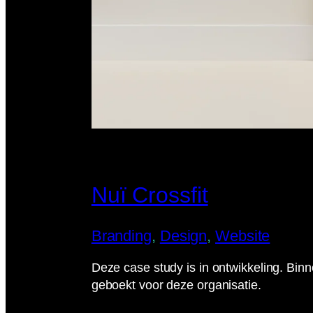
Nuï Crossfit
Branding
, 
Design
, 
Website
Deze case study is in ontwikkeling. Bi
geboekt voor deze organisatie.