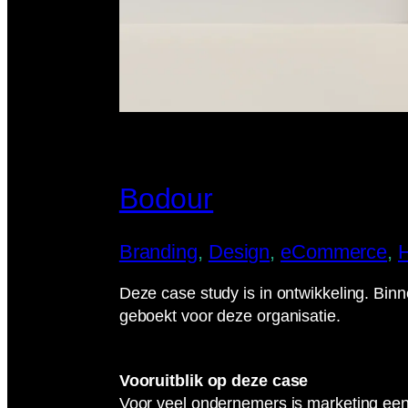
Bodour
Branding
, 
Design
, 
eCommerce
, 
H
Deze case study is in ontwikkeling. Bi
geboekt voor deze organisatie.
Vooruitblik op deze case
Voor veel ondernemers is marketing een u